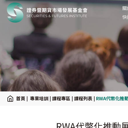
關
關
:::
快
:::
首頁
|
專業培訓
|
課程專區
|
課程列表
|
RWA代幣化推
RWA代幣化推動