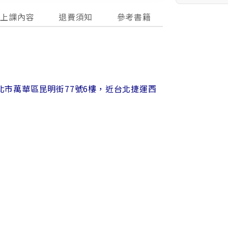
上課內容
退費須知
參考書籍
北市萬華區昆明街77號6樓，近台北捷運西
保護及隱私權聲明
資訊安全政策宣言
個資當事人權利行