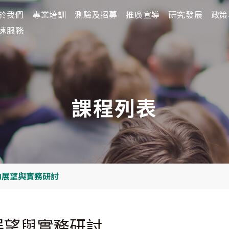
於我們
於我們
專業培訓
專業培訓
測驗及招募
測驗及招募
推廣宣導
推廣宣導
研究發展
研究發展
政策
政策
速服務
課程列表
動展望與實務研討
展望與實務研討