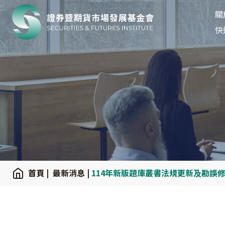
關
關
:::
快
:::
首頁
|
最新消息
|
114年新版題庫叢書法規更新及勘誤