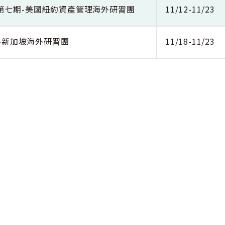
」第七期-美國紐約資產管理海外研習團
11/12-11/23
-新加坡海外研習團
11/18-11/23
保護及隱私權聲明
資訊安全政策宣言
個資當事人權利行