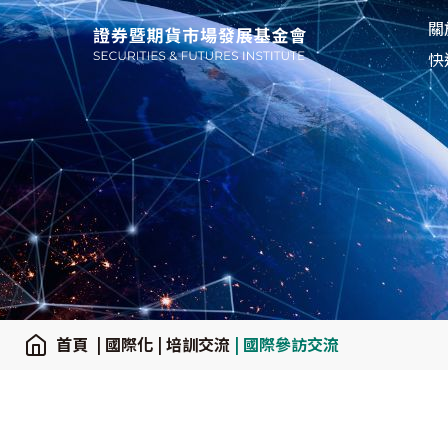
關
關
:::
快
:::
首頁
| 國際化
| 培訓交流
| 國際參訪交流