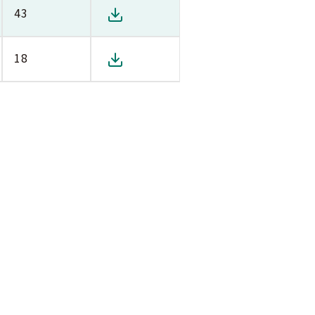
43
18
使辦法
網站導覽