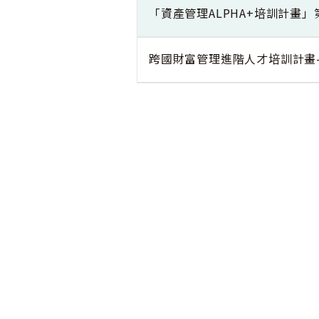
「資產管理ALPHA+培訓計畫
跨國財富管理進階人才培訓計畫
:::
交通指引
個資
© 財團法人中華民國證券暨期貨市場發展基金會