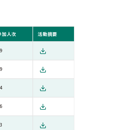
參加人次
活動摘要
9
9
4
6
3