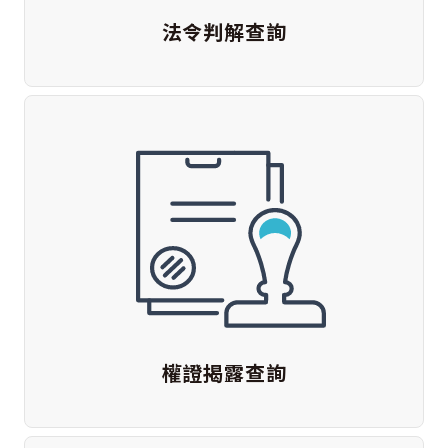
法令判解查詢
權證揭露查詢