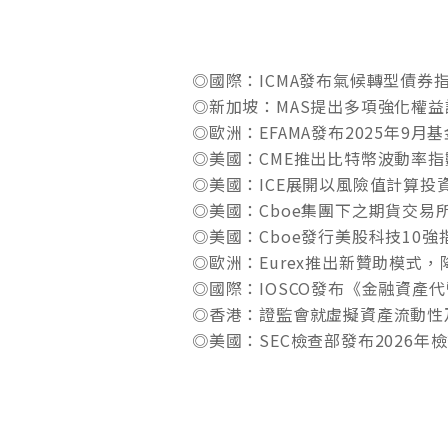
◎國際：ICMA發布氣候轉型債券
◎新加坡：MAS提出多項強化權
◎歐洲：EFAMA發布2025年9月
◎美國：CME推出比特幣波動率指
◎美國：ICE展開以風險值計算投
◎美國：Cboe集團下之期貨交易
◎美國：Cboe發行美股科技10
◎歐洲：Eurex推出新贊助模式
◎國際：IOSCO發布《金融資產
◎香港：證監會就虛擬資產流動性
◎美國：SEC檢查部發布2026年