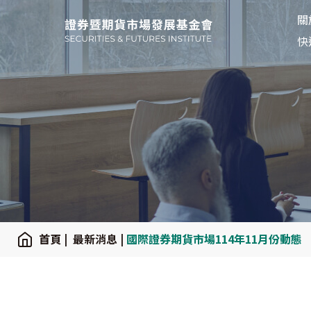
關
關
:::
快
:::
首頁
|
最新消息
|
國際證券期貨市場114年11月份動態