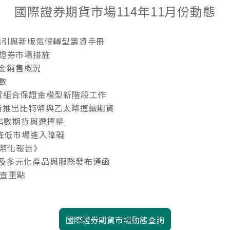
國際證券期貨市場114年11月份動態
指引與新版氣候轉型籌資手冊
益證券市場措施
基金銷售概況
數
資組合保證金模型新階段工作
所推出比特幣與乙太幣連續期貨
強指數期貨與選擇權
，降低市場進入障礙
代幣化報告》
及多元化產品與服務發布通函
檢查重點
國際證券期貨市場動態查詢