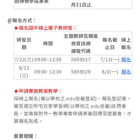
回傳教學成果表
月31日止
@報名方式
：
★報名國中線上種子教師營：
全國教師在職進
研習日
報名截
線上
時間
修資訊網
期
止日
報名
課程代碼
7/22(三)
09:00~12:30
5659327
7/13(一)
報名
8/12
09:00~12:30
5659329
8/3(一)
報名
(三)
★申請實施教案教學：
採線上報名(需以學校之.edu信箱登記)，報名登記後，
需至證交所宅在家學習網(以學校之.edu信箱)註冊會
員，並填寫附件一教學專案申請表後回傳至證基會，才
算報名完成。
重要提醒：