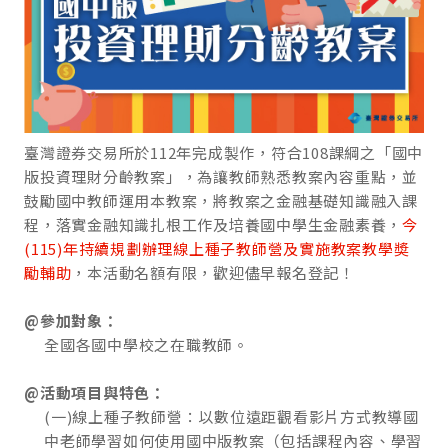
臺灣證券交易所於112年完成製作，符合108課綱之「國中
版投資理財分齡教案」，為讓教師熟悉教案內容重點，並
鼓勵國中教師運用本教案，將教案之金融基礎知識融入課
程，落實金融知識扎根工作及培養國中學生金融素養，
今
(115)年持續規劃辦理線上種子教師營及實施教案教學奬
勵輔助
，本活動名額有限，歡迎儘早報名登記！
@參加對象：
全國各國中學校之在職教師。
@活動項目與特色：
(一)線上種子教師營：以數位遠距觀看影片方式教導國
中老師學習如何使用國中版教案（包括課程內容、學習